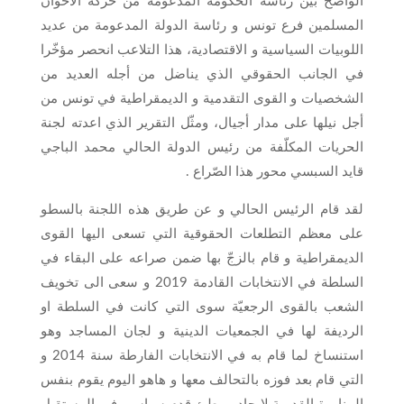
الواضح بين رئاسة الحكومة المدعومة من حركة الاخوان
المسلمين فرع تونس و رئاسة الدولة المدعومة من عديد
اللوبيات السياسية و الاقتصادية، هذا التلاعب انحصر مؤخّرا
في الجانب الحقوقي الذي يناضل من أجله العديد من
الشخصيات و القوى التقدمية و الديمقراطية في تونس من
أجل نيلها على مدار أجيال، ومثّل التقرير الذي اعدته لجنة
الحريات المكلّفة من رئيس الدولة الحالي محمد الباجي
قايد السبسي محور هذا الصّراع .
لقد قام الرئيس الحالي و عن طريق هذه اللجنة بالسطو
على معظم التطلعات الحقوقية التي تسعى اليها القوى
الديمقراطية و قام بالزجّ بها ضمن صراعه على البقاء في
السلطة في الانتخابات القادمة 2019 و سعى الى تخويف
الشعب بالقوى الرجعيّة سوى التي كانت في السلطة او
الرديفة لها في الجمعيات الدينية و لجان المساجد وهو
استنساخ لما قام به في الانتخابات الفارطة سنة 2014 و
التي قام بعد فوزه بالتحالف معها و هاهو اليوم يقوم بنفس