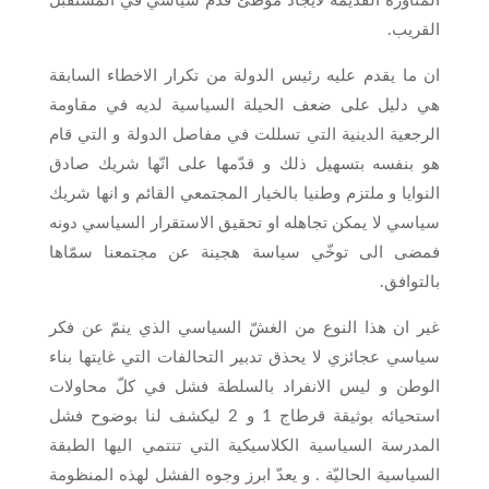
المناورة القديمة لايجاد موطئ قدم سياسي في المستقبل
القريب.
ان ما يقدم عليه رئيس الدولة من تكرار الاخطاء السابقة
هي دليل على ضعف الحيلة السياسية لديه في مقاومة
الرجعية الدينية التي تسللت في مفاصل الدولة و التي قام
هو بنفسه بتسهيل ذلك و قدّمها على انّها شريك صادق
النوايا و ملتزم وطنيا بالخيار المجتمعي القائم و انها شريك
سياسي لا يمكن تجاهله او تحقيق الاستقرار السياسي دونه
فمضى الى توخّي سياسة هجينة عن مجتمعنا سمّاها
بالتوافق.
غير ان هذا النوع من الغشّ السياسي الذي ينمّ عن فكر
سياسي عجائزي لا يحذق تدبير التحالفات التي غايتها بناء
الوطن و ليس الانفراد بالسلطة فشل في كلّ محاولات
استحيائه بوثيقة قرطاج 1 و 2 ليكشف لنا بوضوح فشل
المدرسة السياسية الكلاسيكية التي تنتمي اليها الطبقة
السياسية الحاليّة . و يعدّ ابرز وجوه الفشل لهذه المنظومة