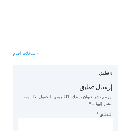
Ma vie, ma Tunisie – Massin Kevin
Labidi – Livre complet en Français
Témoignage du beau-frère de Salah
Karkar, ex-dirigeant d’Ennahdha.Le
danger mondial de l’islam politique…
« مدخلات أقدم
0 تعليق
إرسال تعليق
لن يتم نشر عنوان بريدك الإلكتروني.
الحقول الإلزامية
مشار إليها بـ
*
التعليق
*