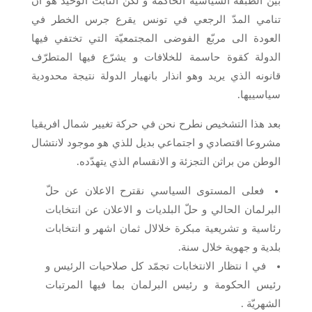
بين الطبقة السياسية الحاكمة و لكن الثابت الوحيد هو ان
تنامي المدّ الرجعي في تونس يقرع جرس الخطر في
العودة الى مربّع الفوضى المجتمعيّة التي تختفي فيها
الدولة كقوة حاسمة للخلافات و يشرّع فيها المتطرّف
قانونه الذي يريد وهو انذار بانهيار الدولة نتيجة محدودية
سياسييها.
بعد هذا التشخيص نطرح نحن في حركة تغيير شمال افريقيا
مشروعا اقتصادي و اجتماعي بديل للذي هو موجود لانتشال
الوطن من براثن التجزئة و الانقسام الذي يتهدّده.
فعلى المستوى السياسي نقترح الاعلان عن حلّ
البرلمان الحالي و حلّ البلديات و الاعلان عن انتخابات
رئاسية و تشريعية مبكرة خلالال ثمان اشهر و انتخابات
بلدية و جهوية خلال سنة.
في ا نتظار الانتخابات تجمّد كل صلاحيات الرئيس و
رئيس الحكومة و رئيس البرلمان بما فيها المرتبات
الشهريّة .