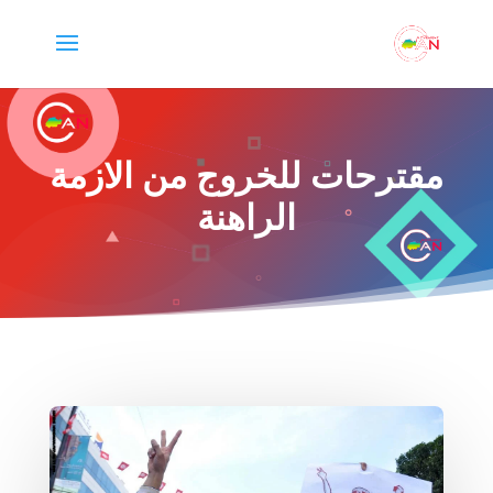
مقترحات للخروج من الازمة
الراهنة