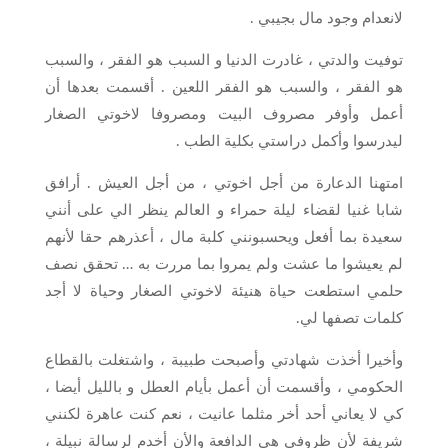
لانعدام وجود مال بجيبي .
توفيت والدتي ، غادرت الدنيا و السبب هو الفقر ، والسبب
هو الفقر ، والسبب هو الفقر اللعين . أقسمت بعدها أن
أعمل وأوفر مصروف البيت ومصروفا لاخوتي الصغار
ليدرسوا وأكمل دراستي بكلية الطب .
امتهنا الدعارة من أجل اخوتي ، من أجل العيش . أرافق
شابا غنيا لقضاء ليلة حمراء و العالم ينظر الي على أنني
سعيدة بما أفعل ويحسبونني كلبة مال ، أعذرهم حقا لأنهم
لم يعيشوا ما عشت ولم يمروا بما مررت به … تحقق نصف
حلمي استطعت حياة هنيئة لاخوتي الصغار وحياة لا أجد
كلمات تصفها لي.
وأخيرا أخذت شهادتي وأصبحت طبيبة ، واشتغلت بالقطاع
الحكومي ، وأقسمت أن أعمل بأيام العطل و بالليل أيضا ،
كي لا يعاني أحد أخر مثلما عانيت ، نعم كنت عاهرة لكنني
شريفة لأن ظروفي هي الدافعة والأن أخدم لرسالة نبيلة ،