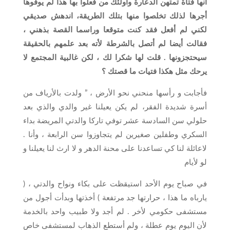
انها فتاة تمتهن الدعارة وأولئك من فعلوا بها هذا لم يوفوها
أجرها لذلك تخلصوا منها بتلك الطريقة، اندهش صديقي
لكني لم أفعل فقد كنت متوقعا وراسما القصة بذهني ،
فقالت أيضا لم أتصل بالشرطة لأته بعد علمهم بالحقيقة
سيحتجزونها . قلت لها شكرا لك ، لكن غالبية المجتمع لا
يرحك مثل هكذا فتيات ما قصتك ؟
فأجابت و رأسها منحني نحو الأرض ، ” ولدت بالأرياف من
أسرة شديدة الفقر، لم يكن يعيلنا غير والدي والذي بعد
حلولي سن السادسة عشر توفي تاركا والدتي المريضة بداء
السكري وطفلين صغيرين لم يتجاوزوا سن الرابعة ، وأنا .
لاعائلة لنا كي تساعدنا على محنة الدهر و لا ارث لنا يعيلنا و
لو لأيام
في صباح يوم الأحد استيقظت على بكاء ونواح والدتي ، (
يارباه ما هذا ، حرارتها جد مرتفعة ) أخذتها وبدأت أجول من
مستشفى حكومي لأخر . لم أجد ولا طبيب واحد بالخدمة
لأن اليوم يوم عطلة ، ولم أستطع الذهاب لمستشفى خاص