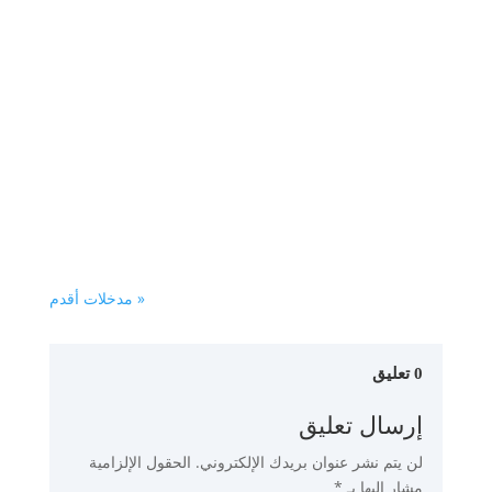
Ma vie, ma Tunisie – Massin Kevin
Labidi – Livre complet en Français
Témoignage du beau-frère de Salah
Karkar, ex-dirigeant d’Ennahdha.Le
danger mondial de l’islam politique…
« مدخلات أقدم
0 تعليق
إرسال تعليق
لن يتم نشر عنوان بريدك الإلكتروني.
الحقول الإلزامية
مشار إليها بـ
*