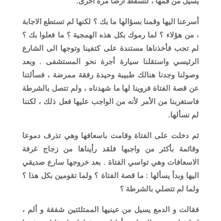
يسيل من فمها ، لتسقط أرضا مرة أخرى.
أسرعنا اليها وقمنا بسؤالها ما بك ؟ لكنها لم تستطع الاجابة
، من هؤلاء ؟ لما رموك بكل هذه الهمجية ؟ ما فعلوا بك ؟
لم تجب فأخذناها مستندة على كتفينا وتوجها الى الشارع
الرئيسي واستقلنا سيارة أجرة نحو المستشفى . وبعد
وصولنا وجدنا هنالك طبيبة وحيدة رفقة ممرضة ، فسألتنا
عن قصة الفتاة فروينا لها ما شهدناه ، ولم تتصل بالشرطة
فاستغربنا من الأمر لأنه من الواجب عليها فعل ذلك ، لكننا
لم نسألها.
ثم دخلت على الفتاة وقامت باسعافها وهي تذرف دموعا
وقائمة بأكثر من واجبها فلقد رأيناها من زجاج غرفة
الاسعافات وهي تواسي الفتاة . بعد خروجها سارع صديقي
اليها وبدأ يسألها : ما قصة الفتاة ؟ ولما تقومين بكل هذا ؟
ولما لم تتصلي بالشرطة ؟
فقالت و الدمع يسيل من عينيها الممتلئتين شفقة و ألم ،