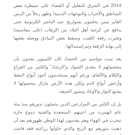
2014 في الشرق للتقليل أو القضاء على سيطرة بعض
المناطق والأحزاب والتوجهات الدينية! وظهر رجلاً من الزمن
الغابر ممن يحلمون بصواريخ عبد الناصر الكرتونية حتى
يدافع عن كرامة أهل البلاد من الإرهاب (على مقاسمه)
وتغيرت رقعة اللعب، وسقط بعض البيادق ووصله بعضها
إلى نهاية الرقعة وتم إستبدالها.
بعد ست مواسم من الحصاد كان الليبيون يجدون بأن
محصولهم لا يتعدى الشوك و”الرشاد” والكثير من الفراغ
والكلام والألغام، ورغم أنهم يستخدمون أجود أنواع النفط
وأرخص أنواع الدم ولكن هذه الأرض مازال محصولها لا
يشبع الثوار والأوغاد ونسور الجيفة.
بل إن الكثير من المزارعين الذين يحملون بذورهم منذ مئة
عام انهمرت من اعينهم المتجعدة والفتية دموع حارة
تبخرت في الهواء وهم يقدمون لهذا الوطن ظهورهم بعد أن
ذهبت بذورهم مع الريح والذي حاولوا زراعته فقد قامت