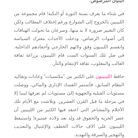
البنيان المرصوص.
في شتاء ما يعرف بسنة الثورة أو النكبة! قام مجموعة من
الليبيين بالخروج إلى الشوارع ورغم إختلاف المطالب ولكن
كان التغيير ضرورة لا بد منها، وسرعان ما تحولت الهتافات
إلى أصوات الرصاص، ودخلت الأحداث معترك السياسة
وانقسم الليبيون وفق ولائهم الخارجي وأحقادهم الداخلية.
في ضل تلك السنوات الست قام الليبيون بزراعة ثقافة
الغالب والمغلوب، ثقافة الإنتقام والثأر.
حافظ
الليبيبون
على الكثير من “مكتسبات” وعادات وتقاليد
النظام السابق، فأستمر الفساد الإداري والمالي، ووصلت
مستويات القبلية والجهوية إلى مستويات لم تعرفها ليبيا إلا
في مرحلة ما قبل القرن العشرين. وتلاشت مع الأيام تلك
الأحلام والمشاعر التي اعتقد فيها الكثير من الليبيين أن
عصر الحرية والحقوق قد ولِد بعد ولادة عسيرة! واستيفظ
الليبيون على الاف حالات الخطف والإغتيال والتعذيب
والتهجير والسرقة والتهديد.