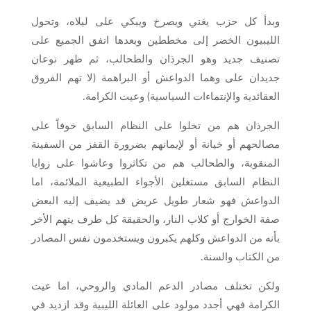
وبدأ كل حزب يغني ويصرخ ويبكي على ليلاه، وتحول
الليبيون الخضر إلى مخططين وبعدها اتفق الجميع على
تصنيف جديد وهو الجرذان والطحالب، ثم ظهر نوعان
جديدان على وهما الدواعش أو البراهمة (لا تهم الفروق
العقائدية والإنتماءات السياسية) وعيت الكرامة.
الجرذان هم من تخلوا على النظام السابق خوفاً على
مصالحهم أو خيانة أو لإيمانهم بضرورة القفز من السفينة
المنقوبة، والطحالب هم من تكاثروا وعاشوا على زوايا
النظام السابق مستغلين الأجواء الطبيعية الملائمة، اما
الدواعش فهو شعار طويل عريض قد يضيف إليه البعض
صفة الخوارج أو كلاب النار، والحقيقة كل طرف يتهم الأخر
بأنه من الدواعش وكلهم يكبرون ويستخدمون نفس المصادر
من الكتاب والسنة.
ولكن تختلف مصادر الدعم المادي والروحي، اما عيت
الكرامة فهي أجدد مولود على العائلة الليبية وقد ازديد في