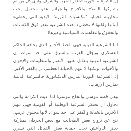
إن الشرعية الثورية تحتكر الحرية والشرف وترى كل من لم
يشاركها السلاح والأفراح والجرائم عدو محتمل يجب
محاربته لحماية “مكتسبات الثورة” الأبدية التي يخطيء
أبنائها ولكنها لا تخطيء، هذه الشرعية تقفز فوق الكفاءات
والحقوق والتفاهمات السياسية وغيرها!
اما الشرعية الدينية فهي الخط الأحمر الذي يخافه الحاكم
العسكري ورجال الغرب والشرق على حد سواء، إن
الشرعية الدينية يتقاتل عليها الأنصار والتنظيمات والإخوان
والأخوات، ولكنها لا تتهم بالخيانة العظمى بل بالكفر الأكبر،
إذا الشرعية الثورية تمارس الديكتاتورية فالشرعية الدينية
تمارس الإرهاب.
وهي قصة موسى والحاج موسى! اما عيت الكرامة والتي
تحاول أن تحتكر الشرعية الوطنية أو القومية فهي تتهم
الأخرين بالخيانة والكفر على حد سواء، لأنها مخلوق غريب،
نتج عن تزواج بعض الطحالب مع بعض الجرذان بمباركة
بعض الدواعش تحت حماية بعض القبائل التي تسري