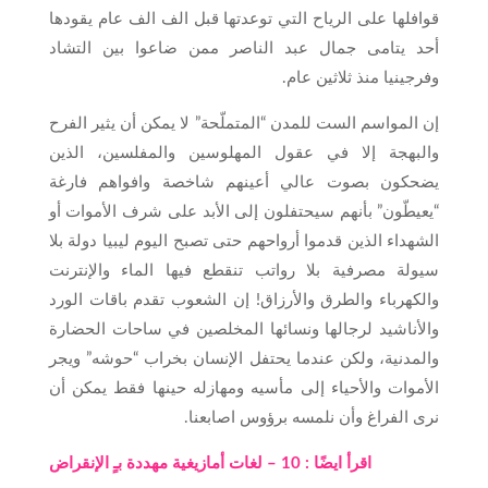
قوافلها على الرياح التي توعدتها قبل الف الف عام يقودها
أحد يتامى جمال عبد الناصر ممن ضاعوا بين التشاد
وفرجينيا منذ ثلاثين عام.
إن المواسم الست للمدن “المتملّحة” لا يمكن أن يثير الفرح
والبهجة إلا في عقول المهلوسين والمفلسين، الذين
يضحكون بصوت عالي أعينهم شاخصة وافواهم فارغة
“يعيطّون” بأنهم سيحتفلون إلى الأبد على شرف الأموات أو
الشهداء الذين قدموا أرواحهم حتى تصبح اليوم ليبيا دولة بلا
سيولة مصرفية بلا رواتب تنقطع فيها الماء والإنترنت
والكهرباء والطرق والأرزاق! إن الشعوب تقدم باقات الورد
والأناشيد لرجالها ونسائها المخلصين في ساحات الحضارة
والمدنية، ولكن عندما يحتفل الإنسان بخراب “حوشه” ويجر
الأموات والأحياء إلى مأسيه ومهازله حينها فقط يمكن أن
نرى الفراغ وأن نلمسه برؤوس اصابعنا.
اقرأ ايضًا : 10 – لغات أمازيغية مهددة بـٍ الإنقراض