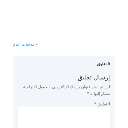
Labidi – Livre complet en Français
Témoignage du beau-frère de Salah
Karkar, ex-dirigeant d’Ennahdha.Le
danger mondial de l’islam politique…
« مدخلات أقدم
0 تعليق
إرسال تعليق
لن يتم نشر عنوان بريدك الإلكتروني.
الحقول الإلزامية
مشار إليها بـ
*
التعليق
*