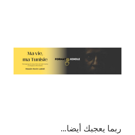
ربما يعجبك أيضا…